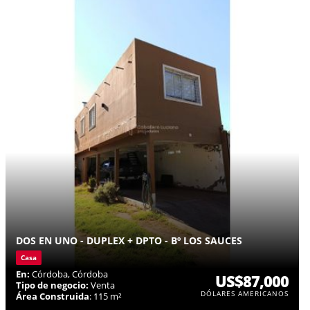
DOS EN UNO - DUPLEX + DPTO - Bº LOS SAUCES
Casa
En:
Córdoba, Córdoba
US$87,000
Tipo de negocio:
Venta
DÓLARES AMERICANOS
Área Construida
: 115 m²