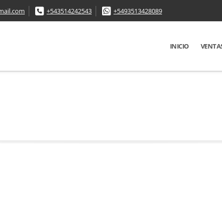
mail.com
+543514242543
+5493513428089
INICIO
VENTA