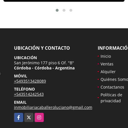
UBICACIÓN Y CONTACTO
INFORMACI
Inicio
UBICACIÓN
San Jerónimo 177 piso 6 Of. "B"
Ventas
Córdoba - Córdoba - Argentina
Alquiler
s
MÓVIL
Quiénes Somo
+5493513428089
Contactanos
TELÉFONO
+543514242543
Políticas de
privacidad
EMAIL
inmobiliariacaballeroluciano@gmail.com
Facebook
X
Instagram