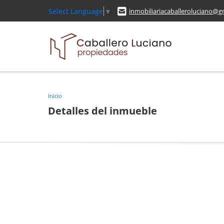
Select Language
▼
inmobiliariacaballeroluciano@g
Inicio
Detalles del inmueble