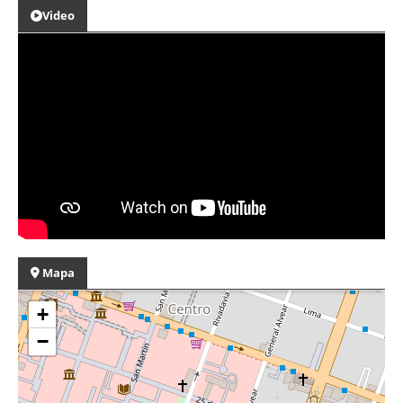
Video
Mapa
+
−