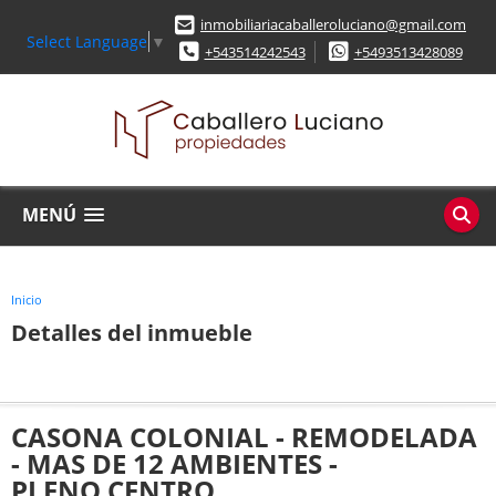
inmobiliariacaballeroluciano@gmail.com
Select Language
▼
+543514242543
+5493513428089
MENÚ
Inicio
Detalles del inmueble
CASONA COLONIAL - REMODELADA
- MAS DE 12 AMBIENTES -
PLENO CENTRO