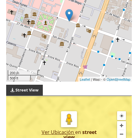
200 m
500 ft
Leaflet
| Wasi - ©
OpenStreetMap
Street View
Ver Ubicación
en
street
view