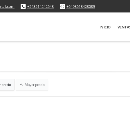
mail.com
+543514242543
+5493513428089
INICIO
VENTA
 precio
Mayor precio