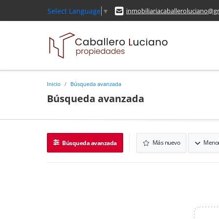
Select Language
▼
inmobiliariacaballeroluciano@g
Inicio
Búsqueda avanzada
Búsqueda avanzada
Más nuevo
Menor
Búsqueda avanzada