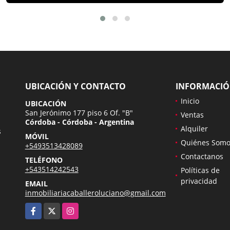
UBICACIÓN Y CONTACTO
INFORMACI
Inicio
UBICACIÓN
San Jerónimo 177 piso 6 Of. "B"
Ventas
Córdoba - Córdoba - Argentina
Alquiler
s
MÓVIL
Quiénes Somo
+5493513428089
Contactanos
TELÉFONO
+543514242543
Políticas de
privacidad
EMAIL
inmobiliariacaballeroluciano@gmail.com
Facebook
X
Instagram