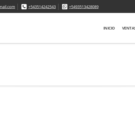
mail.com
+543514242543
+5493513428089
INICIO
VENTA