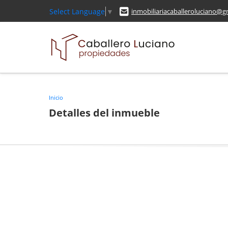
Select Language
▼
inmobiliariacaballeroluciano@g
Inicio
Detalles del inmueble