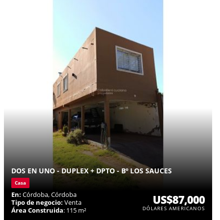
DOS EN UNO - DUPLEX + DPTO - Bº LOS SAUCES
Casa
En:
Córdoba, Córdoba
US$87,000
Tipo de negocio:
Venta
DÓLARES AMERICANOS
Área Construida
: 115 m²