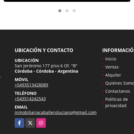
UBICACIÓN Y CONTACTO
INFORMACI
Inicio
UBICACIÓN
San Jerónimo 177 piso 6 Of. "B"
Ventas
Córdoba - Córdoba - Argentina
Alquiler
s
MÓVIL
Quiénes Somo
+5493513428089
Contactanos
TELÉFONO
+543514242543
Políticas de
privacidad
EMAIL
inmobiliariacaballeroluciano@gmail.com
Facebook
X
Instagram