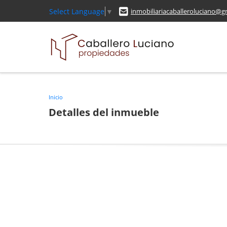
Select Language
▼
inmobiliariacaballeroluciano@g
Inicio
Detalles del inmueble