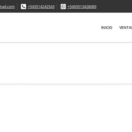
mail.com
+543514242543
+5493513428089
INICIO
VENTA