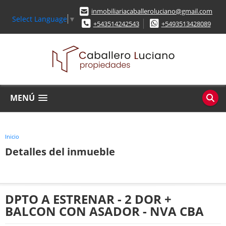
inmobiliariacaballeroluciano@gmail.com
Select Language
▼
+543514242543
+5493513428089
MENÚ
Inicio
Detalles del inmueble
DPTO A ESTRENAR - 2 DOR +
BALCON CON ASADOR - NVA CBA