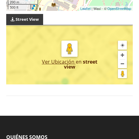
200 m
500 ft
Leaflet
| Wasi - ©
OpenStreetMap
Street View
Ver Ubicación
en
street
view
QUIÉNES SOMOS